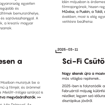
Idén májusban is érdemes
Magyarország egyetlen
filmrajongónak, hiszen reg
 legújabb és
Művész, a Puskin, a Toldi,
dfilmek bemutatóhelye,
években, most is elég egye
 és sajtóvisszhanggal. A
vetítésre beülhetsz.
ik, a kreatív magyar
nzanak.
2025-03-11
esen a
Sci-Fi Csüt
Nagy sikerek újra a mozi
más világba repítenek…
n Moziban mutatjuk be a
2025-ben is folytatódik 
mű új filmjét, és örömmel
Februártól májusig különf
(a
Mielőtt-trilógia
sztárja) is
nézőket, legyen szó időuta
ntva megvásárolhatók. >>
disztópikus jövőről.
t Julie Delpyvel. Az