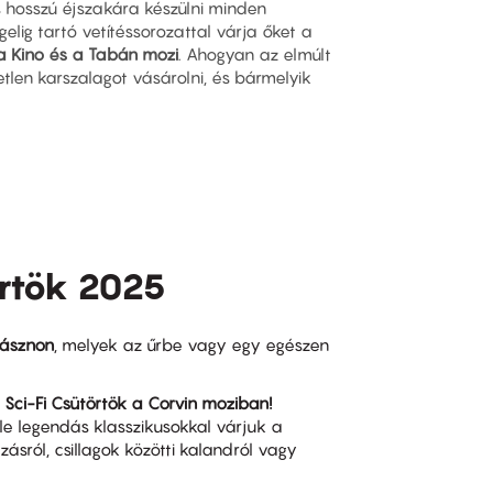
 hosszú éjszakára készülni minden
gelig tartó vetítéssorozattal várja őket a
 a Kino és a Tabán mozi
. Ahogyan az elmúlt
tlen karszalagot vásárolni, és bármelyik
örtök 2025
vásznon
, melyek az űrbe vagy egy egészen
a
Sci-Fi Csütörtök a Corvin moziban!
éle legendás klasszikusokkal várjuk a
zásról, csillagok közötti kalandról vagy