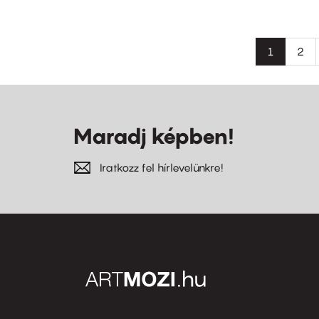
Oldalszámozás
Jelenlegi
1
Old
2
oldal
Maradj képben!
Iratkozz fel hírlevelünkre!