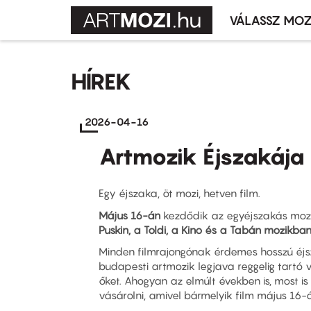
VÁLASSZ MOZ
Mozivál
Ugrás
menü
a
HÍREK
tartalomra
2026-04-16
Artmozik Éjszakája
Egy éjszaka, öt mozi, hetven film.
Május 16-án
kezdődik az egyéjszakás moz
Puskin, a Toldi, a Kino és a Tabán mozikban
Minden filmrajongónak érdemes hosszú éjsz
budapesti artmozik legjava reggelig tartó v
őket. Ahogyan az elmúlt években is, most is
vásárolni, amivel bármelyik film május 16