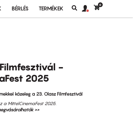
0
Felhasználó
Felhasználói
K
BÉRLÉS
TERMÉKEK
fiók
Keresés
fiók
menü
menüje
 Filmfesztivál -
aFest 2025
lmekkel közeleg a 23. Olasz Filmfesztivál
sz a MittelCinemaFest 2025.
megvásárolhatók >>