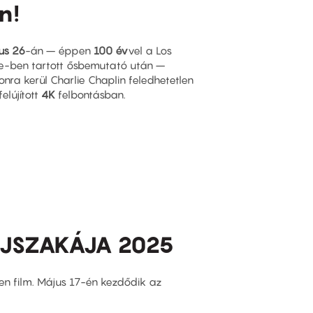
n!
ius 26
-án – éppen
100 év
vel a Los
re-ben tartott ősbemutató után –
nra kerül Charlie Chaplin feledhetetlen
 felújított
4K
felbontásban.
ÉJSZAKÁJA 2025
ven film. Május 17-én kezdődik az