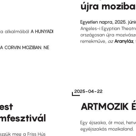
újra moziba
Egyetlen napra, 2025. jún
Angeles-i Egyptian Theat
ója alkalmából
A HUNYADI
országosan újra mozivászo
remekműve,
az
Aranyláz
,
 A CORVIN MOZIBAN
.
NE
2025-04-22
pest
ARTMOZIK 
mfesztivál
Egy éjszaka, öt mozi, het
egyéjszakás mozikaland.
zzük meg a Friss Hús