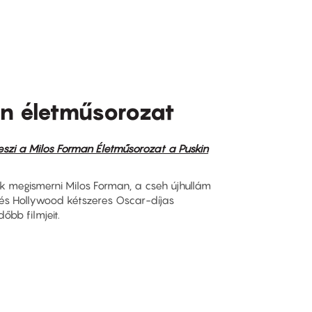
an életműsorozat
eszi a Milos Forman Életműsorozat a Puskin
ik megismerni Milos Forman, a cseh újhullám
s Hollywood kétszeres Oscar-díjas
őbb filmjeit.