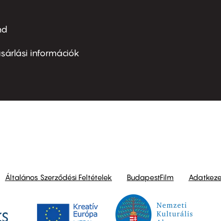
nd
ter
nu
sárlási információk
ond
Általános Szerződési Feltételek
BudapestFilm
Adatkezel