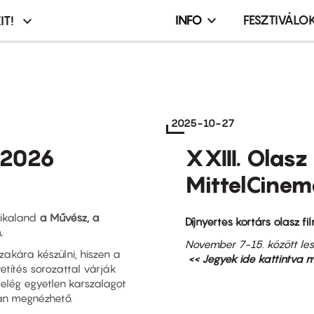
INFO
FESZTIVÁLO
IT!
Infó,
asztó
esemény,
terembérlés
menü
2025-10-27
 2026
XXIII. Olasz
MittelCinem
ikaland
a Művész, a
Díjnyertes kortárs olasz fi
.
November 7-15. között le
akára készülni, hiszen a
<< Jegyek ide kattintva 
etítés sorozattal várják
 elég egyetlen karszalagot
-án megnézhető.