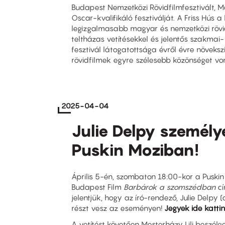
Budapest Nemzetközi Rövidfilmfesztivált, 
Oscar-kvalifikáló fesztiválját. A Friss Hús a
legizgalmasabb magyar és nemzetközi rövi
teltházas vetítésekkel és jelentős szakmai-
fesztivál látogatottsága évről évre növeksz
rövidfilmek egyre szélesebb közönséget vo
2025-04-04
Julie Delpy személy
Puskin Moziban!
Április 5-én, szombaton 18:00-kor a Puski
Budapest Film
Barbárok a szomszédban
cí
jelentjük, hogy az író-rendező, Julie Delpy 
részt vesz az eseményen!
Jegyek ide katti
A vetítést követően Mesterházy Lili beszélge