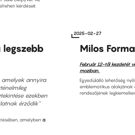
elteheti kérdéseit.
2025-02-27
a legszebb
Milos Form
Február 12-től kezdetét v
moziban.
 amelyek annyira
Egyedülálló lehetőség nyíl
emblematikus alakjának é
ténelmileg
rendezőjének legkiemelked
tekintése ezekben
latnak érződik"
lütésében, amelyben
a