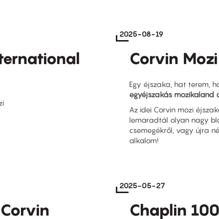
2025-08-19
nternational
Corvin Mozi
Egy éjszaka, hat terem, h
egyéjszakás mozikaland a
zi
Az idei Corvin mozi éjszaká
lemaradtál olyan nagy bl
csemegékről, vagy újra n
alkalom!
2025-05-27
Corvin
Chaplin 100