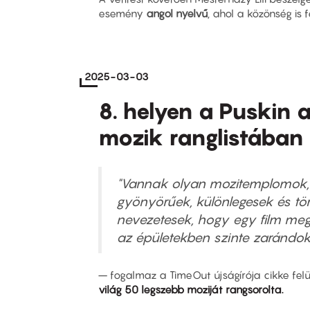
esemény
angol nyelvű
, ahol a közönség is f
2025-03-03
8. helyen a Puskin 
mozik ranglistában
"Vannak olyan mozitemplomok,
gyönyörűek, különlegesek és tör
nevezetesek, hogy egy film meg
az épületekben szinte zarándok
– fogalmaz a TimeOut újságírója cikke fe
világ 50 legszebb moziját rangsorolta.