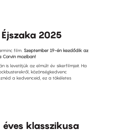
 Éjszaka 2025
arminc film.
Szeptember 19-én kezdődik az
 Corvin moziban!
n is levetítjük az elmúlt év sikerfilmjeit. Ha
ockbusterekről, közönségkedvenc
éznéd a kedvenceid, ez a tökéletes
 éves klasszikusa