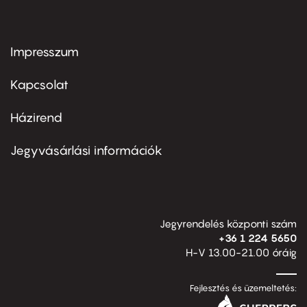
Impresszum
Footer
menu
first
Kapcsolat
Házirend
Footer
menu
second
Jegyvásárlási információk
Jegyrendelés központi szám
+36 1 224 5650
H-V 13.00-21.00 óráig
Fejlesztés és üzemeltetés: