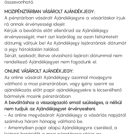
összevonható.
MOZIPÉNZTÁRBAN VÁSÁROLT AJÁNDÉKJEGY:
A pénztárban vásárolt Ajándékjegyre a vásárláskor írjuk
rá annak érvényességi idejét.
Kérjük a beváltás előtt ellenőrizd az Ajándékjegy
érvényességét, mert azt kizárólag az azon feltüntetett
dátumig váltjuk be! Az Ajándékjegy lejáratának dátumát
a jegy hátoldalán találod.
Sérült, szakadt, illetve olvasható lejárati dátummal nem
rendelkező Ajándékjegyet nem fogadunk el.
ONLINE VÁSÁROLT AJÁNDÉKJEGY:
Az online vásárolt Ajándékjegy azonnal mozijegyre
váltható a mozi pénztárában, vagy igény szerint az
ajándékozás előtt papír ajándékjegyekre is kicserélhető
bármelyik mozink pénztárában.
A beváltáshoz a visszaigazoló email szükséges, a nélkül
nem tudjuk az Ajándékjegyet érvényesíteni.
- Az online megvásárolt Ajándékjegy a vásárlás napjától
számítva három hónapig váltható be.
- Amennyiben papír alapú Ajándékjegyre cseréled, a
lejárati határidőt a mozi pénztárosa ráírja az