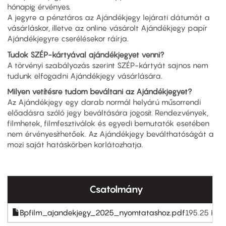
hónapig érvényes.
A jegyre a pénztáros az Ajándékjegy lejárati dátumát a
vásárláskor, illetve az online vásárolt Ajándékjegy papír
Ajándékjegyre cserélésekor ráírja.
Tudok SZÉP-kártyával ajándékjegyet venni?
A törvényi szabályozás szerint SZÉP-kártyát sajnos nem
tudunk elfogadni Ajándékjegy vásárlására.
Milyen vetítésre tudom beváltani az Ajándékjegyet?
Az Ajándékjegy egy darab normál helyárú műsorrendi
előadásra szóló jegy beváltására jogosít. Rendezvények,
filmhetek, filmfesztiválok és egyedi bemutatók esetében
nem érvényesíthetőek. Az Ajándékjegy beválthatóságát a
mozi saját hatáskörben korlátozhatja.
Csatolmány
Bpfilm_ajandekjegy_2025_nyomtatashoz.pdf
195.25 KB