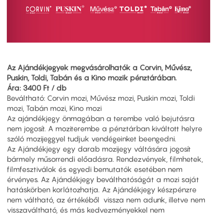
Az Ajándékjegyek megvásárolhatók a Corvin, Művész,
Puskin, Toldi, Tabán és a Kino mozik pénztárában.
Ára: 3400 Ft / db
Beváltható: Corvin mozi, Művész mozi, Puskin mozi, Toldi
mozi, Tabán mozi, Kino mozi
Az ajándékjegy önmagában a terembe való bejutásra
nem jogosít. A moziterembe a pénztárban kiváltott helyre
szóló mozijeggyel tudjuk vendégeinket beengedni.
Az Ajándékjegy egy darab mozijegy váltására jogosít
bármely műsorrendi előadásra. Rendezvények, filmhetek,
filmfesztiválok és egyedi bemutatók esetében nem
érvényes. Az Ajándékjegy beválthatóságát a mozi saját
hatáskörben korlátozhatja. Az Ajándékjegy készpénzre
nem váltható, az értékéből vissza nem adunk, illetve nem
visszaváltható, és más kedvezményekkel nem