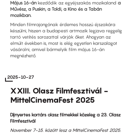
Május 16-án
kezdődik az egyéjszakás mozikaland
a
Művész, a Puskin, a Toldi, a Kino és a Tabán
mozikban.
Minden filmrajongónak érdemes hosszú éjszakára
készülni, hiszen a budapesti artmozik legjava reggelig
tartó vetítés sorozattal várják őket. Ahogyan az
elmúlt években is, most is elég egyetlen karszalagot
vásárolni, amivel bármelyik film május 16-án
megnézhető.
2025-10-27
XXIII. Olasz Filmfesztivál -
MittelCinemaFest 2025
Díjnyertes kortárs olasz filmekkel közeleg a 23. Olasz
Filmfesztivál
November 7-15. között lesz a MittelCinemaFest 2025.