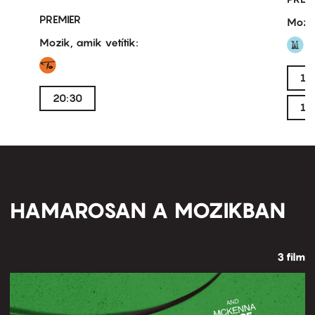
PREMIER
Mozik
Mozik, amik vetítik:
14
20:30
18
HAMAROSAN A MOZIKBAN
3 film