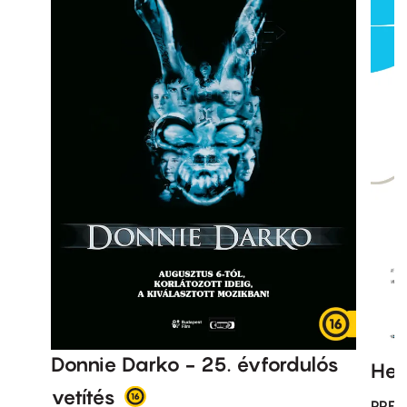
Donnie Darko - 25. évfordulós
Hell
vetítés
PREM