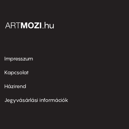
Impresszum
Footer
menu
first
Kapcsolat
Házirend
Footer
menu
second
Jegyvásárlási információk