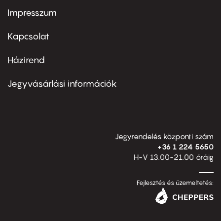
Impresszum
Footer
menu
first
Kapcsolat
Házirend
Footer
menu
second
Jegyvásárlási információk
Jegyrendelés központi szám
+36 1 224 5650
H-V 13.00-21.00 óráig
Fejlesztés és üzemeltetés: