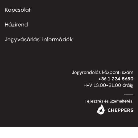
menu
first
Kapcsolat
Házirend
Footer
menu
second
Jegyvásárlási információk
Jegyrendelés központi szám
+36 1 224 5650
H-V 13.00-21.00 óráig
Fejlesztés és üzemeltetés: