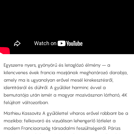
Egyszerre nyers, gyönyörű és letaglózó élmény – a
kilencvenes évek francia mozijának meghatározó darabja,
amely ma is ugyanolyan erővel mesél kirekesztésről,
identitásról és dühről. A gyűlölet harminc évvel a
bemutatója után ismét a magyar mozivásznon látható, 4K
felújított változatban.
Mathieu Kassovitz A gyűlölettel viharos erővel robbant be a
mozikba: felkavaró és vizuálisan lehengerlő látlelet a
modern Franciaország társadalmi feszültségeiről. Párizs