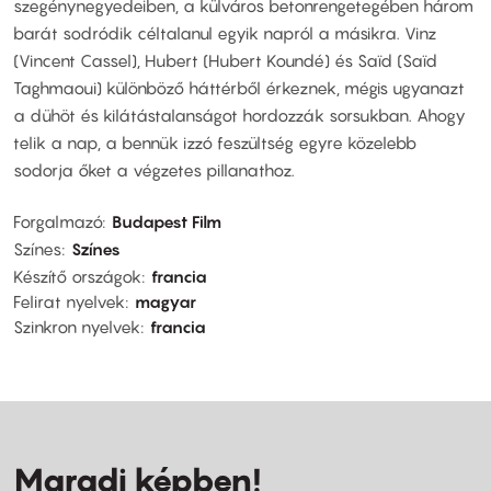
szegénynegyedeiben, a külváros betonrengetegében három
barát sodródik céltalanul egyik napról a másikra. Vinz
(Vincent Cassel), Hubert (Hubert Koundé) és Saïd (Saïd
Taghmaoui) különböző háttérből érkeznek, mégis ugyanazt
a dühöt és kilátástalanságot hordozzák sorsukban. Ahogy
telik a nap, a bennük izzó feszültség egyre közelebb
sodorja őket a végzetes pillanathoz.
Forgalmazó
Budapest Film
Színes
Színes
Készítő országok
francia
Felirat nyelvek
magyar
Szinkron nyelvek
francia
Maradj képben!