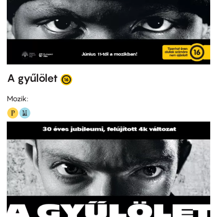
A gyűlölet
Mozik: