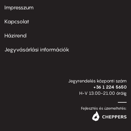
Impresszum
Footer
menu
first
Kapcsolat
Házirend
Footer
menu
second
Jegyvásárlási információk
Jegyrendelés központi szám
+36 1 224 5650
H-V 13.00-21.00 óráig
Fejlesztés és üzemeltetés: