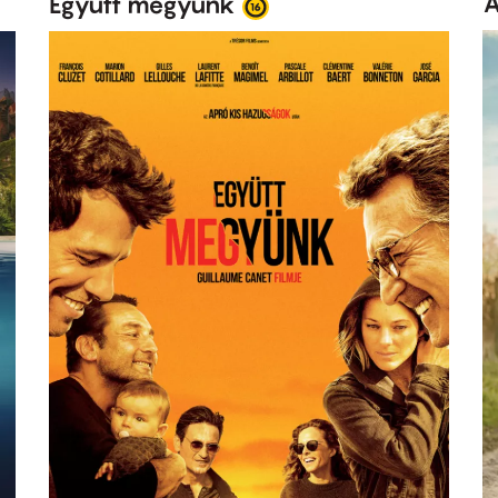
A
Együtt megyünk