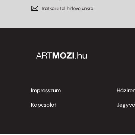
Iratkozz fel hírlevelünkre!
Impresszum
Házire
Footer
Foo
menu
me
Kapcsolat
Jegyvá
first
sec