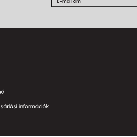
nd
ter
nu
sárlási információk
ond