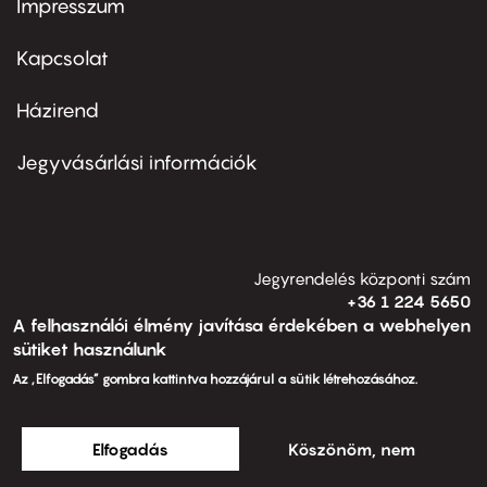
Impresszum
Footer
menu
first
Kapcsolat
Házirend
Footer
menu
second
Jegyvásárlási információk
Jegyrendelés központi szám
+36 1 224 5650
A felhasználói élmény javítása érdekében a webhelyen
H-V 13.00-21.00 óráig
sütiket használunk
Az „Elfogadás” gombra kattintva hozzájárul a sütik létrehozásához.
Fejlesztés és üzemeltetés:
Elfogadás
Köszönöm, nem