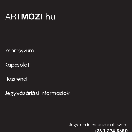
Impresszum
Footer
menu
first
Kapcsolat
Házirend
Footer
menu
second
Jegyvásárlási információk
Jegyrendelés központi szám
+36 1 224 5650