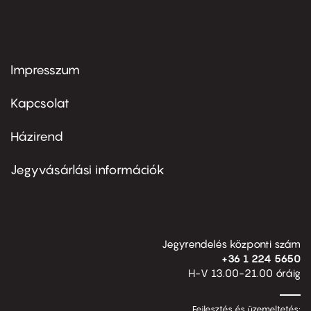
Impresszum
Footer
menu
first
Kapcsolat
Házirend
Footer
menu
second
Jegyvásárlási információk
Jegyrendelés központi szám
+36 1 224 5650
H-V 13.00-21.00 óráig
Fejlesztés és üzemeltetés: