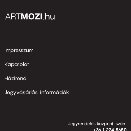
Impresszum
Footer
menu
first
Kapcsolat
Házirend
Footer
menu
second
Jegyvásárlási információk
Jegyrendelés központi szám
+36 1 224 5650