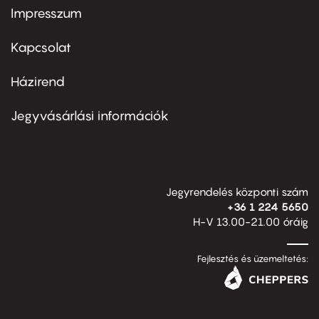
Impresszum
Footer
menu
first
Kapcsolat
Házirend
Footer
menu
second
Jegyvásárlási információk
Jegyrendelés központi szám
+36 1 224 5650
H-V 13.00-21.00 óráig
Fejlesztés és üzemeltetés: