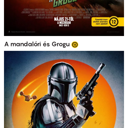
A mandalóri és Grogu