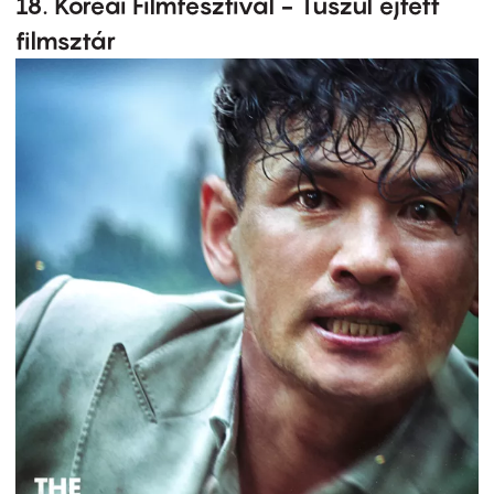
18. Koreai Filmfesztivál - Túszul ejtett
filmsztár