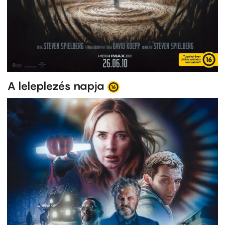
A leleplezés napja