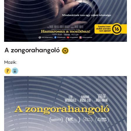
A zongorahangoló
Mozik: