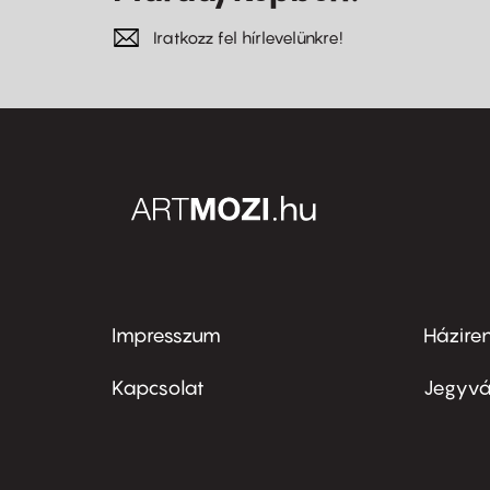
Iratkozz fel hírlevelünkre!
Impresszum
Házire
Footer
Foo
menu
me
Kapcsolat
Jegyvá
first
sec