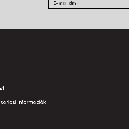
nd
ter
nu
sárlási információk
ond