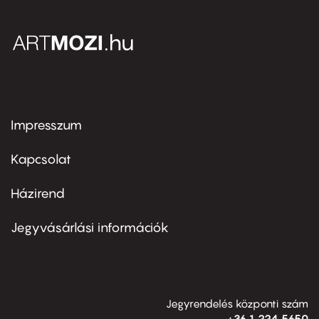
Impresszum
Footer
menu
first
Kapcsolat
Házirend
Footer
menu
second
Jegyvásárlási információk
Jegyrendelés központi szám
+36 1 224 5650