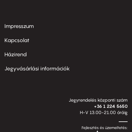
Impresszum
Footer
menu
first
Kapcsolat
Házirend
Footer
menu
second
Jegyvásárlási információk
Jegyrendelés központi szám
+36 1 224 5650
H-V 13.00-21.00 óráig
Fejlesztés és üzemeltetés: