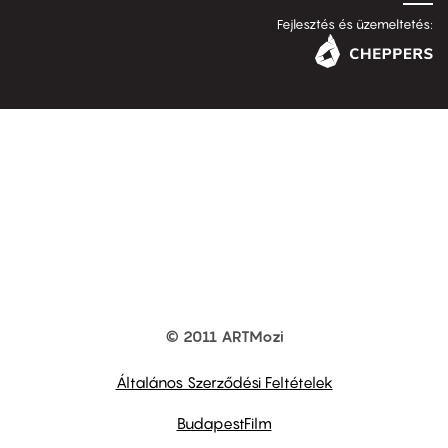
Fejlesztés és üzemeltetés:
© 2011 ARTMozi
Footer
other
links
Általános Szerződési Feltételek
BudapestFilm