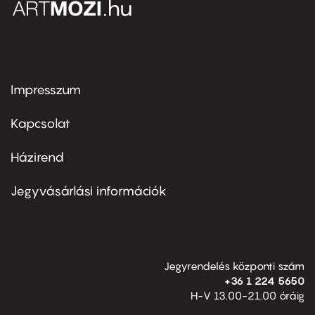
Impresszum
Footer
menu
first
Kapcsolat
Házirend
Footer
menu
second
Jegyvásárlási információk
Jegyrendelés központi szám
+36 1 224 5650
H-V 13.00-21.00 óráig