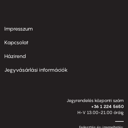
Impresszum
Footer
menu
first
Kapcsolat
Házirend
Footer
menu
second
Jegyvásárlási információk
Jegyrendelés központi szám
+36 1 224 5650
H-V 13.00-21.00 óráig
Fejlesztés és üzemeltetés: