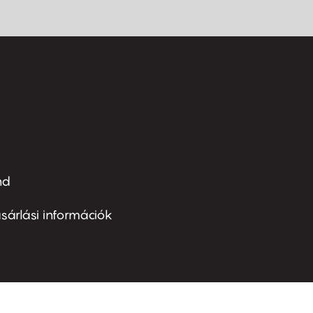
nd
ter
nu
sárlási információk
ond