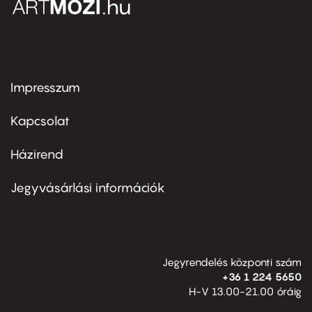
Impresszum
Footer
menu
first
Kapcsolat
Házirend
Footer
menu
second
Jegyvásárlási információk
Jegyrendelés központi szám
+36 1 224 5650
H-V 13.00-21.00 óráig