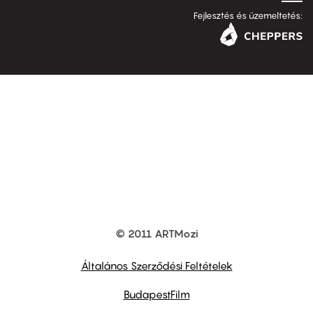
Fejlesztés és üzemeltetés:
© 2011 ARTMozi
Footer
other
links
Általános Szerződési Feltételek
BudapestFilm