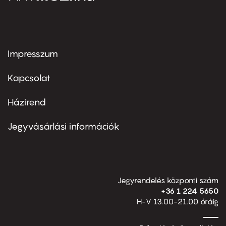
Impresszum
Footer
menu
first
Kapcsolat
Házirend
Footer
menu
second
Jegyvásárlási információk
Jegyrendelés központi szám
+36 1 224 5650
H-V 13.00-21.00 óráig