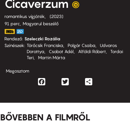
Cicaverzum
romantikus vígjáték
2023
91 perc,
Magyarul beszélő
Rendező
Szeleczki Rozália
Színészek
Törőcsik Franciska
Polgár Csaba
Udvaros
Dorottya
Csobot Adél
Alföldi Róbert
Tordai
Teri
Martin Márta
Megosztom
Facebook
Twitter
Share
BŐVEBBEN A FILMRŐL