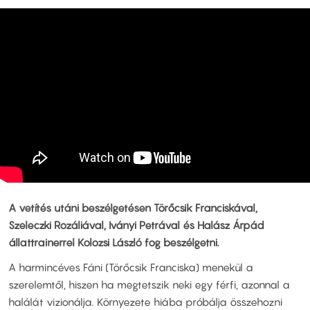
A vetítés utáni beszélgetésen Törőcsik Franciskával,
Szeleczki Rozáliával, Iványi Petrával és Halász Árpád
állattrainerrel Kolozsi László fog beszélgetni.
A harmincéves Fáni (Törőcsik Franciska) menekül a
szerelemtől, hiszen ha megtetszik neki egy férfi, azonnal a
halálát vizionálja. Környezete hiába próbálja összehozni