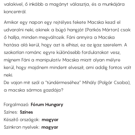
valakivel, ő inkább a magányt választja, és a munkájára
koncentrál.
Amikor egy napon egy rejtélyes fekete Macska kezd el
udvarolni neki, akinek a búgó hangját (Patkós Márton) csak
ő hallja, minden megváltozik. Fáni annyira a Macska
hatása alá kerül, hogy azt is elhiszi, ez az igaz szerelem. A
szokatlan románc egyre különösebb fordulatokat vesz,
mígnem Fáni a manipulatív Macska miatt olyan mélyre
kerül, hogy majdnem mindent elveszít, ami addig fontos volt
neki.
De vajon mit szól a “tündérmeséhez” Mihály (Polgár Csaba),
a macska sármos gazdája?
Forgalmazó
Fórum Hungary
Színes
Színes
Készítő országok
magyar
Szinkron nyelvek
magyar