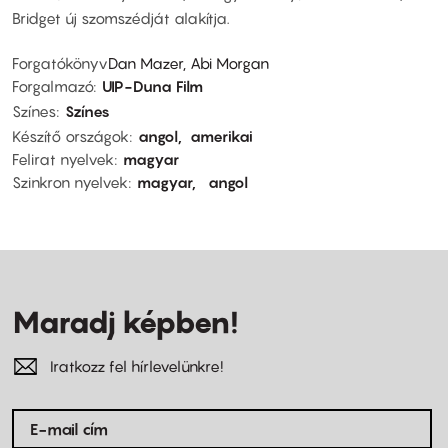
Bridget új szomszédját alakítja.
Forgatókönyv
Dan Mazer, Abi Morgan
Forgalmazó
UIP-Duna Film
Színes
Színes
Készítő országok
angol
amerikai
Felirat nyelvek
magyar
Szinkron nyelvek
magyar
angol
Maradj képben!
Iratkozz fel hírlevelünkre!