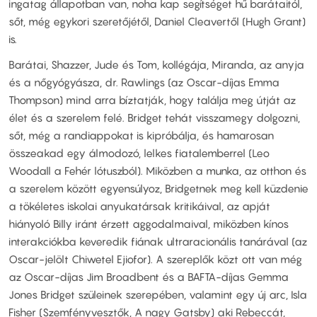
ingatag állapotban van, noha kap segítséget hű barátaitól,
sőt, még egykori szeretőjétől, Daniel Cleavertől (Hugh Grant)
is.
Barátai, Shazzer, Jude és Tom, kollégája, Miranda, az anyja
és a nőgyógyásza, dr. Rawlings (az Oscar-díjas Emma
Thompson) mind arra bíztatják, hogy találja meg útját az
élet és a szerelem felé. Bridget tehát visszamegy dolgozni,
sőt, még a randiappokat is kipróbálja, és hamarosan
összeakad egy álmodozó, lelkes fiatalemberrel (Leo
Woodall a Fehér lótuszból). Miközben a munka, az otthon és
a szerelem között egyensúlyoz, Bridgetnek meg kell küzdenie
a tökéletes iskolai anyukatársak kritikáival, az apját
hiányoló Billy iránt érzett aggodalmaival, miközben kínos
interakciókba keveredik fiának ultraracionális tanárával (az
Oscar-jelölt Chiwetel Ejiofor). A szereplők közt ott van még
az Oscar-díjas Jim Broadbent és a BAFTA-díjas Gemma
Jones Bridget szüleinek szerepében, valamint egy új arc, Isla
Fisher (Szemfényvesztők, A nagy Gatsby) aki Rebeccát,