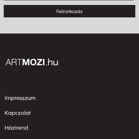
Feliratkozás
Impresszum
Footer
menu
first
Kapcsolat
Házirend
Footer
menu