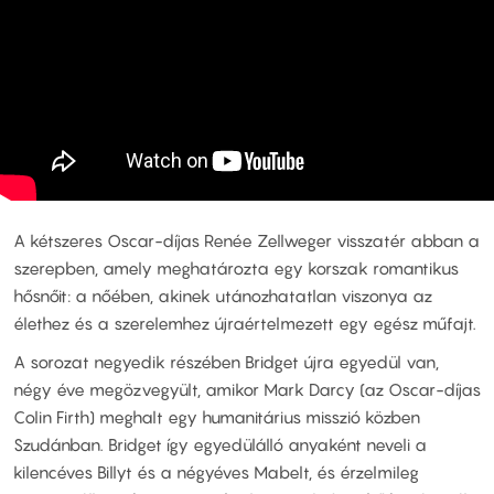
A kétszeres Oscar-díjas Renée Zellweger visszatér abban a
szerepben, amely meghatározta egy korszak romantikus
hősnőit: a nőében, akinek utánozhatatlan viszonya az
élethez és a szerelemhez újraértelmezett egy egész műfajt.
A sorozat negyedik részében Bridget újra egyedül van,
négy éve megözvegyült, amikor Mark Darcy (az Oscar-díjas
Colin Firth) meghalt egy humanitárius misszió közben
Szudánban. Bridget így egyedülálló anyaként neveli a
kilencéves Billyt és a négyéves Mabelt, és érzelmileg