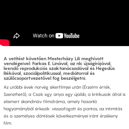
A vetítést követően Mesterházy Lili meghívott
vendégeivel: Farkas E. Linával, az nlc újságírójával,
leendő reprodukciós szaktanácsadóval és Hegedüs
Rékával, szociálpolitikussal, mediátorral és
szülőcsoportvezetővel fog beszélgetni.
Az utóbbi évek norvég sikerfilmjei után (Érzelmi érték,
Szerethető), a Csak egy anya egy újabb, a kritikusok által is
elismert skandináv filmdráma, amely hasonló
hagyományból érkezik: visszafogott és pontos, az intimitás
és a személyes döntések következményei iránt érzékeny
film.