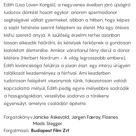
Edith (Lisa Loven Kongsli), a negyvenes éveiben járó újságíró
tudatos döntést hozott egykor: anonim spermadonor
segítségével vállalt gyermeket, abban a hitben, hogy képes
a saját feltételei szerint felépíteni az életét. Ma egy ötéves
kisfiú szerető anyja. A szülőség érzelmi terhei azonban
lassan elkezdik felőrölni, és kételyek férkőznek a gondosan
kialakított életterébe. Amikor váratlanul fény derül a donor
kilétére (Herbert Nordrum - A világ legrosszabb embere),
Edith kíváncsisága felülírja a józan észt: egy interjú ürügyén
találkozót kezdeményez a férfival. Ami kezdetben
tudatosan felépített viszonynak tűnik, fokozatosan valódi
kapcsolattá mélyül, Edith pedig egyre mélyebbre sodródik
a hazugságokban, veszélybe sodorva a törékeny
egyensúlyt, amelyre családját építette.
Forgatókönyv
Janicke Askevold, Jørgen Færøy, Flasnes
Mads Stegger
Forgalmazó
Budapest Film Zrt