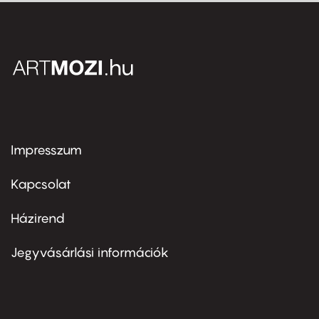
Impresszum
Footer
menu
first
Kapcsolat
Házirend
Footer
menu
second
Jegyvásárlási információk