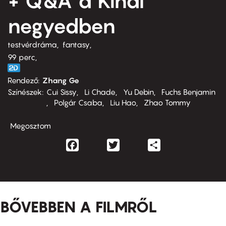
+ Q&A a Kínai
negyedben
testvérdráma
fantasy
99 perc,
Rendező
Zhang Ge
Színészek
Cui Sissy
Li Chade
Yu Debin
Fuchs Benjamin
Polgár Csaba
Liu Hao
Zhao Tommy
Megosztom
Facebook
Twitter
Share
BŐVEBBEN A FILMRŐL