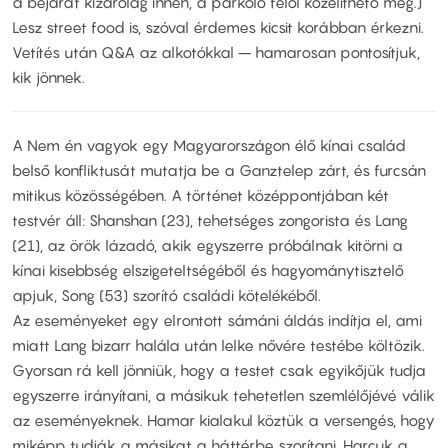
a bejárat kizárólag innen, a parkoló felől közelíthető meg.)
Lesz street food is, szóval érdemes kicsit korábban érkezni.
Vetítés után Q&A az alkotókkal – hamarosan pontosítjuk,
kik jönnek.
A Nem én vagyok egy Magyarországon élő kínai család
belső konfliktusát mutatja be a Ganztelep zárt, és furcsán
mitikus közösségében. A történet középpontjában két
testvér áll: Shanshan (23), tehetséges zongorista és Lang
(21), az örök lázadó, akik egyszerre próbálnak kitörni a
kínai kisebbség elszigeteltségéből és hagyománytisztelő
apjuk, Song (53) szorító családi kötelékéből.
Az eseményeket egy elrontott sámáni áldás indítja el, ami
miatt Lang bizarr halála után lelke nővére testébe költözik.
Gyorsan rá kell jönniük, hogy a testet csak egyikőjük tudja
egyszerre irányítani, a másikuk tehetetlen szemlélőjévé válik
az eseményeknek. Hamar kialakul köztük a versengés, hogy
miképp tudják a másikat a háttérbe szorítani. Harcuk a