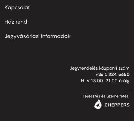
first
Kapcsolat
Házirend
Footer
menu
second
Jegyvásárlási információk
Jegyrendelés központi szám
+36 1 224 5650
H-V 13.00-21.00 óráig
Fejlesztés és üzemeltetés: