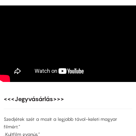
<<<Jegyvásárlás>>>
Szedjétek szét a mozit a legjobb távol-keleti magyar
filmért.”
„Kultfilm gyanús.”