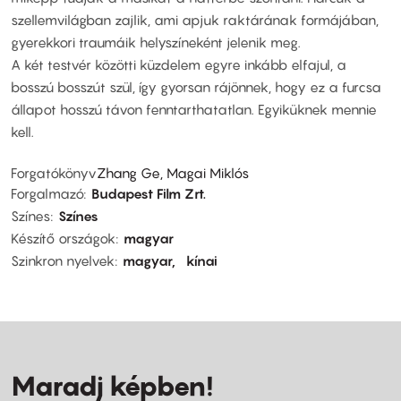
szellemvilágban zajlik, ami apjuk raktárának formájában,
gyerekkori traumáik helyszíneként jelenik meg.
A két testvér közötti küzdelem egyre inkább elfajul, a
bosszú bosszút szül, így gyorsan rájönnek, hogy ez a furcsa
állapot hosszú távon fenntarthatatlan. Egyiküknek mennie
kell.
Forgatókönyv
Zhang Ge, Magai Miklós
Forgalmazó
Budapest Film Zrt.
Színes
Színes
Készítő országok
magyar
Szinkron nyelvek
magyar
kínai
Maradj képben!