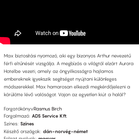
Max biztosítási nyomozó, aki egy bizonyos Arthur nevezetű
férfi eltűnését vizsgálja. A megbízás a világtól elzárt Aurora
Hotelbe vezeti, amely az öngyilkosságra hajlamos
embereknek igyekszik segítséget nyújtani különleges
módszerekkel. Max hamarosan elkezdi megkérdőjelezni a
körülötte lévő valóságot. Vajon az egyetlen kiút a halál?
Forgatókönyv
Rasmus Birch
Forgalmazó
ADS Service Kft.
Színes
Színes
Készítő országok
dán-norvég-német
Felirat nyelvek
magyar