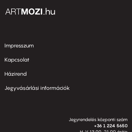
Impresszum
Footer
menu
first
Kapcsolat
Házirend
Footer
menu
second
Jegyvásárlási információk
Jegyrendelés központi szám
+36 1 224 5650
H-V 13.00-21.00 óráig