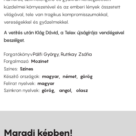
küzdelmei környezetével és az emberi lények összetett
világával, tele van tragikus kompromisszumokkal,
vereségekkel és győzelmekkel.
A vetítés után Klág Dávid, a Telex újságírója vendégeivel
beszélget.
Forgatókönyv
Pálfi György, Ruttkay Zsófia
Forgalmazó
Mozinet
Színes
Színes
Készítő országok
magyar
német
görög
Felirat nyelvek
magyar
Szinkron nyelvek
görög
angol
olasz
Maradj képben!