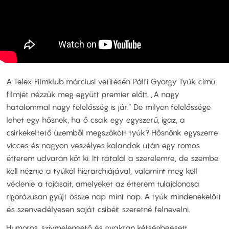
A Telex Filmklub márciusi vetítésén Pálfi György Tyúk című
filmjét nézzük meg együtt premier előtt. „A nagy
hatalommal nagy felelősség is jár.” De milyen felelőssége
lehet egy hősnek, ha ő csak egy egyszerű, igaz, a
csirkekeltető üzemből megszökött tyúk? Hősnőnk egyszerre
vicces és nagyon veszélyes kalandok után egy romos
étterem udvarán köt ki. Itt rátalál a szerelemre, de szembe
kell néznie a tyúkól hierarchiájával, valamint meg kell
védenie a tojásait, amelyeket az étterem tulajdonosa
rigorózusan gyűjt össze nap mint nap. A tyúk mindenekelőtt
és szenvedélyesen saját csibéit szeretné felnevelni.
Humoros, szívmelengető és gyakran kétségbeesett