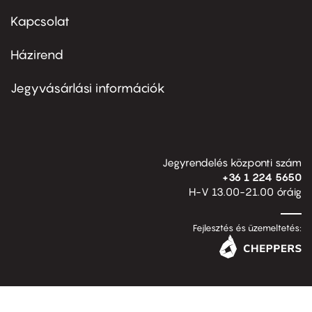
menu
first
Kapcsolat
Házirend
Footer
menu
second
Jegyvásárlási információk
Jegyrendelés központi szám
+36 1 224 5650
H-V 13.00-21.00 óráig
Fejlesztés és üzemeltetés: