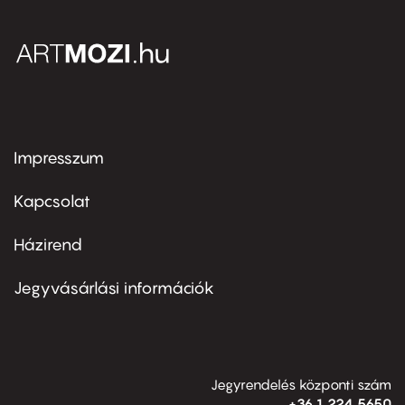
Impresszum
Footer
menu
first
Kapcsolat
Házirend
Footer
menu
second
Jegyvásárlási információk
Jegyrendelés központi szám
+36 1 224 5650