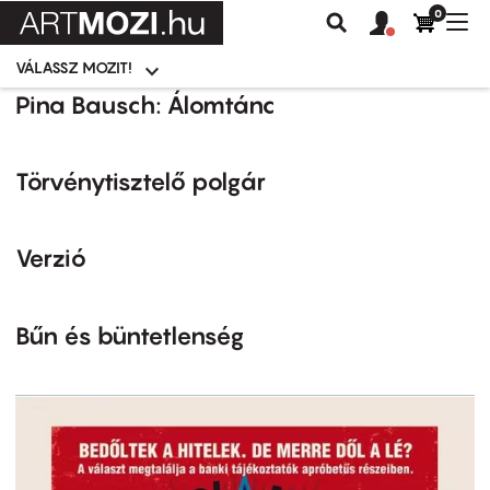
0
Felhasználói
Felhasznál
Nav
Keresés
fiók
fiók
átk
menü
menüje
VÁLASSZ MOZIT!
Moziválasztó
menü
Ugrás
Pina Bausch: Álomtánc
a
tartalomra
Törvénytisztelő polgár
Verzió
Bűn és büntetlenség