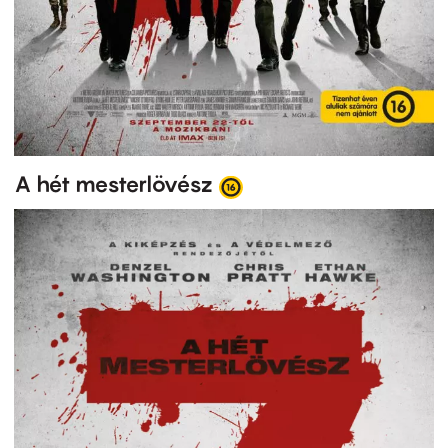
A hét mesterlövész