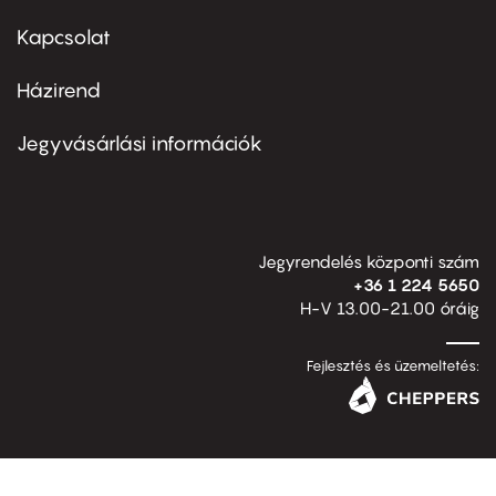
menu
first
Kapcsolat
Házirend
Footer
menu
second
Jegyvásárlási információk
Jegyrendelés központi szám
+36 1 224 5650
H-V 13.00-21.00 óráig
Fejlesztés és üzemeltetés: