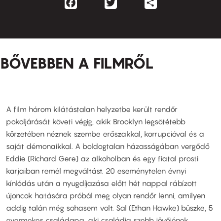
Facebook
Twitter
Share
BŐVEBBEN A FILMRŐL
A film három kilátástalan helyzetbe került rendőr
pokoljárását követi végig, akik Brooklyn legsötétebb
körzetében néznek szembe erőszakkal, korrupcióval és a
saját démonaikkal. A boldogtalan házasságában vergődő
Eddie (Richard Gere) az alkoholban és egy fiatal prosti
karjaiban remél megváltást. 20 eseménytelen évnyi
kínlódás után a nyugdíjazása előtt hét nappal rábízott
újoncok hatására próbál meg olyan rendőr lenni, amilyen
addig talán még sohasem volt. Sal (Ethan Hawke) büszke, 5
gyermekes családapa, aki családja szebb jövőjének