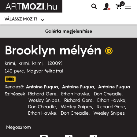
0
Felhasználói
Felhasznál
Nav
Keresés
fiók
fiók
átk
menü
menüje
VÁLASSZ MOZIT!
Moziválasztó
menü
Ugrás
Galéria megjelenítése
a
tartalomra
Brooklyn mélyén
krimi
krimi
krimi
2009
140 perc,
Magyar felirattal
Rendező
Antoine Fuqua
Antoine Fuqua
Antoine Fuqua
Színészek
Richard Gere
Ethan Hawke
Don Cheadle
Wesley Snipes
Richard Gere
Ethan Hawke
Don Cheadle
Wesley Snipes
Richard Gere
Ethan Hawke
Don Cheadle
Wesley Snipes
Megosztom