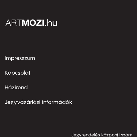
Impresszum
Footer
menu
first
Kapcsolat
Házirend
Footer
menu
second
Jegyvásárlási információk
Jegyrendelés központi szám