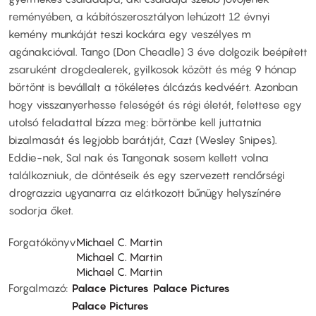
reményében, a kábítószerosztályon lehúzott 12 évnyi
kemény munkáját teszi kockára egy veszélyes m
agánakcióval. Tango (Don Cheadle) 3 éve dolgozik beépített
zsaruként drogdealerek, gyilkosok között és még 9 hónap
börtönt is bevállalt a tökéletes álcázás kedvéért. Azonban
hogy visszanyerhesse feleségét és régi életét, felettese egy
utolsó feladattal bízza meg: börtönbe kell juttatnia
bizalmasát és legjobb barátját, Cazt (Wesley Snipes).
Eddie-nek, Sal nak és Tangonak sosem kellett volna
találkozniuk, de döntéseik és egy szervezett rendőrségi
drograzzia ugyanarra az elátkozott bűnügy helyszínére
sodorja őket.
Forgatókönyv
Michael C. Martin
Michael C. Martin
Michael C. Martin
Forgalmazó
Palace Pictures
Palace Pictures
Palace Pictures