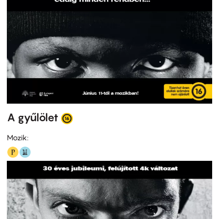
A gyűlölet
Mozik: