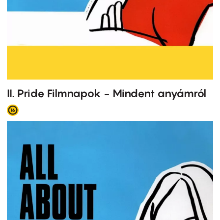
II. Pride Filmnapok - Mindent anyámról