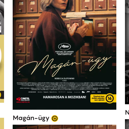
N
Magán-ügy