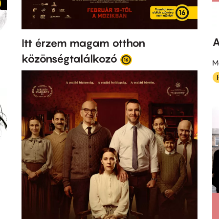
A
Itt érzem magam otthon
közönségtalálkozó
M