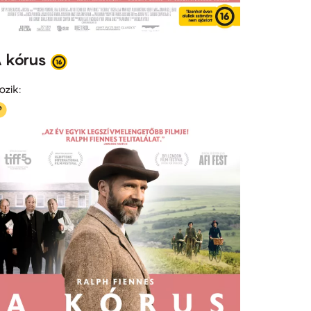
 kórus
ozik: