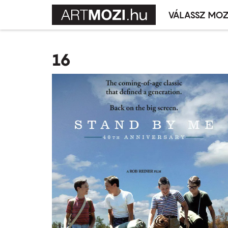
VÁLASSZ MOZ
Mozivál
Ugrás
menü
a
16
tartalomra